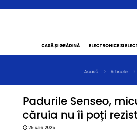
CASĂ ȘI GRĂDINĂ
ELECTRONICE SI ELE
Acasă
Articole
Padurile Senseo, mic
căruia nu îi poți rezis
29 iulie 2025