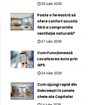
30 iulie 2026
Poate o fereastră să
ofere confort acustic
fără a compromite
ventilația naturală?
27 iulie 2026
Cum Funcționează
Localizarea Auto prin
GPS
24 iulie 2026
Cum ajungi rapid din
Dobroiești în zonele
cheie ale Capitalei
14 iulie 2026