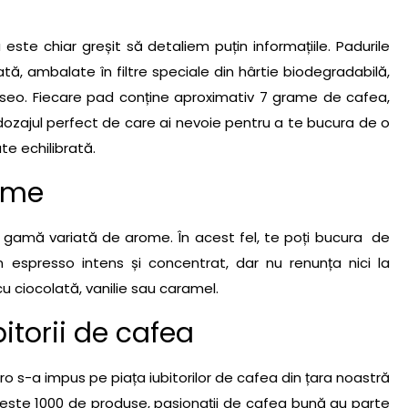
 este chiar greșit să detaliem puțin informațiile. Padurile
, ambalate în filtre speciale din hârtie biodegradabilă,
nseo. Fiecare pad conține aproximativ 7 grame de cafea,
 dozajul perfect de care ai nevoie pentru a te bucura de o
te echilibrată.
ome
 gamă variată de arome. În acest fel, te poți bucura de
 espresso intens și concentrat, dar nu renunța nici la
 ciocolată, vanilie sau caramel.
itorii de cafea
o s-a impus pe piața iubitorilor de cafea din țara noastră
peste 1000 de produse, pasionații de cafea bună au parte