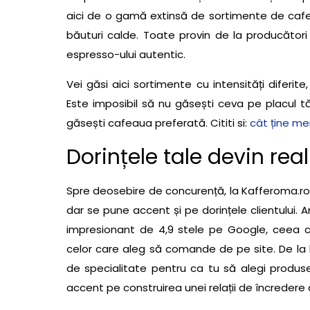
aici de o gamă extinsă de sortimente de cafea
băuturi calde. Toate provin de la producători
espresso-ului autentic.
Vei găsi aici sortimente cu intensități diferite, 
Este imposibil să nu găsești ceva pe placul tă
găsești cafeaua preferată. Cititi si:
cât ține me
Dorințele tale devin real
Spre deosebire de concurență, la Kafferoma.ro
dar se pune accent și pe dorințele clientului. 
impresionant de 4,9 stele pe Google, ceea ce 
celor care aleg să comande de pe site. De la 
de specialitate pentru ca tu să alegi produse
accent pe construirea unei relații de încredere cu