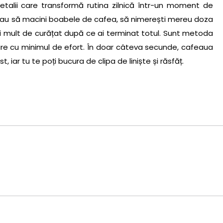
etalii care transformă rutina zilnică într-un moment de
 sau să macini boabele de cafea, să nimerești mereu doza
ai mult de curățat după ce ai terminat totul. Sunt metoda
re cu minimul de efort. În doar câteva secunde, cafeaua
, iar tu te poți bucura de clipa de liniște și răsfăț.