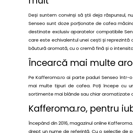
mult
Deși suntem convinși să știi deja răspunsul, nu
Senseo sunt doze porționate de cafea măcinată
destinate exclusiv aparatelor compatibile Se
care este echivalentul unei cești și reprezintă
băutură aromată, cu o cremă fină și o intensita
Încearcă mai multe ar
Pe Kafferoma.ro ai parte paduri Senseo într-o
mai multe tipuri de cafea. Poți începe cu un
sortimente mai blânde sau chiar aromatizate cu
Kafferoma.ro, pentru iub
Începând din 2016, magazinul online Kafferoma.r
drept un nume de referință. Cu o selecție de 