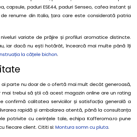
, capsule, paduri ESE44, paduri Senseo, cafea instant și
 de renume din Italia, țara care este considerată patria
niveluri variate de prăjire și profiluri aromatice distincte.
u, iar dacă nu ești hotărât, încearcă mai multe până îți
nstruația la cățele bichon
.
itate
 ai parte nu doar de o ofertă mai mult decât generoasă,
Ar mai trebui să știi că acest magazin online are un rating
confirmă calitatea serviciilor și satisfacția generală a
livrarea rapidă și ambalarea atentă, până la consultanța
le potrivite cu cerințele tale, echipa Kafferoma.ro pune
 fiecare client. Cititi si:
Montura somn cu pluta
.