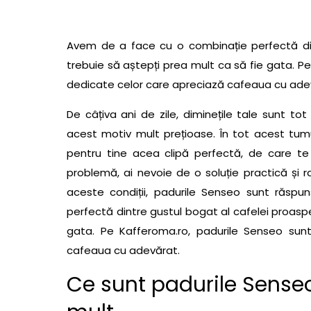
Avem de a face cu o combinație perfectă din
trebuie să aștepți prea mult ca să fie gata. Pe
dedicate celor care apreciază cafeaua cu ade
De câțiva ani de zile, diminețile tale sunt to
acest motiv mult prețioase. În tot acest tumul
pentru tine acea clipă perfectă, de care te 
problemă, ai nevoie de o soluție practică și ra
aceste condiții, padurile Senseo sunt răsp
perfectă dintre gustul bogat al cafelei proasp
gata. Pe Kafferoma.ro, padurile Senseo sunt
cafeaua cu adevărat.
Ce sunt
padurile Sense