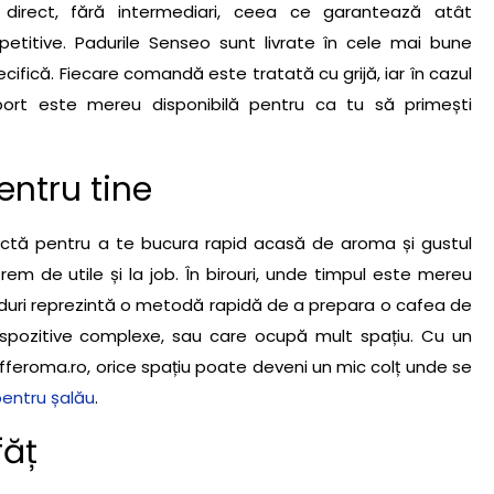
irect, fără intermediari, ceea ce garantează atât
petitive. Padurile Senseo sunt livrate în cele mai bune
cifică. Fiecare comandă este tratată cu grijă, iar în cazul
uport este mereu disponibilă pentru ca tu să primești
entru tine
ectă pentru a te bucura rapid acasă de aroma și gustul
rem de utile și la job. În birouri, unde timpul este mereu
aduri reprezintă o metodă rapidă de a prepara o cafea de
ispozitive complexe, sau care ocupă mult spațiu. Cu un
fferoma.ro, orice spațiu poate deveni un mic colț unde se
entru șalău
.
făț