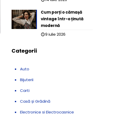
Cum porți o cămașă
vintage într-o ținută
modernă
9 iulie 2026
Categorii
Auto
Bijuterii
Carti
Casă și Grădină
Electronice si Electrocasnice