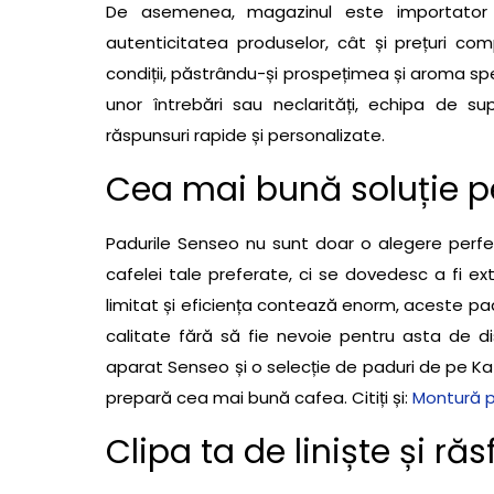
De asemenea, magazinul este importator d
autenticitatea produselor, cât și prețuri com
condiții, păstrându-și prospețimea și aroma spe
unor întrebări sau neclarități, echipa de s
răspunsuri rapide și personalizate.
Cea mai bună soluție p
Padurile Senseo nu sunt doar o alegere perf
cafelei tale preferate, ci se dovedesc a fi ext
limitat și eficiența contează enorm, aceste p
calitate fără să fie nevoie pentru asta de d
aparat Senseo și o selecție de paduri de pe Ka
prepară cea mai bună cafea. Citiți și:
Montură p
Clipa ta de liniște și răs