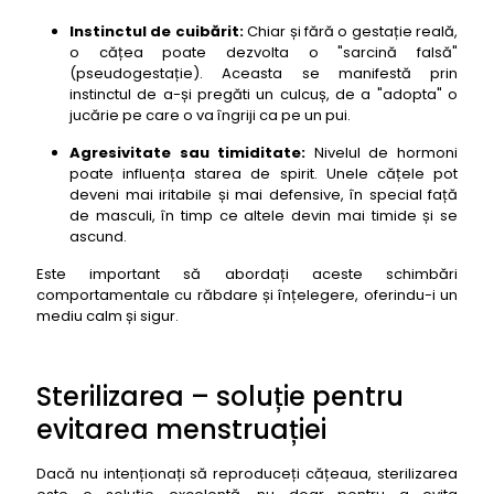
Instinctul de cuibărit:
Chiar și fără o gestație reală,
o cățea poate dezvolta o "sarcină falsă"
(pseudogestație). Aceasta se manifestă prin
instinctul de a-și pregăti un culcuș, de a "adopta" o
jucărie pe care o va îngriji ca pe un pui.
Agresivitate sau timiditate:
Nivelul de hormoni
poate influența starea de spirit. Unele cățele pot
deveni mai iritabile și mai defensive, în special față
de masculi, în timp ce altele devin mai timide și se
ascund.
Este important să abordați aceste schimbări
comportamentale cu răbdare și înțelegere, oferindu-i un
mediu calm și sigur.
Sterilizarea – soluție pentru
evitarea menstruației
Dacă nu intenționați să reproduceți cățeaua, sterilizarea