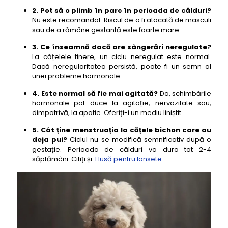
2. Pot să o plimb în parc în perioada de călduri?
Nu este recomandat. Riscul de a fi atacată de masculi
sau de a rămâne gestantă este foarte mare.
3. Ce înseamnă dacă are sângerări neregulate?
La cățelele tinere, un ciclu neregulat este normal.
Dacă neregularitatea persistă, poate fi un semn al
unei probleme hormonale.
4. Este normal să fie mai agitată?
Da, schimbările
hormonale pot duce la agitație, nervozitate sau,
dimpotrivă, la apatie. Oferiți-i un mediu liniștit.
5. Cât ține menstruația la cățele bichon care au
deja pui?
Ciclul nu se modifică semnificativ după o
gestație. Perioada de călduri va dura tot 2-4
săptămâni. Citiți și:
Husă pentru lansete
.