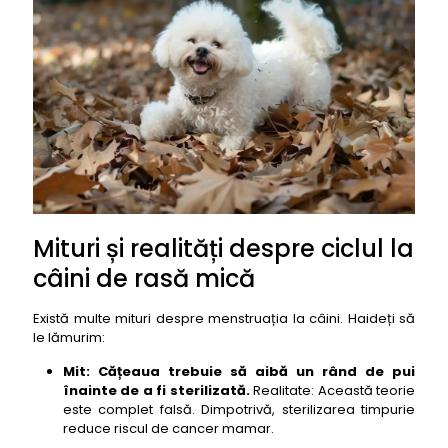
Mituri și realități despre ciclul la
câini de rasă mică
Există multe mituri despre menstruația la câini. Haideți să
le lămurim:
Mit: Cățeaua trebuie să aibă un rând de pui
înainte de a fi sterilizată.
Realitate: Această teorie
este complet falsă. Dimpotrivă, sterilizarea timpurie
reduce riscul de cancer mamar.