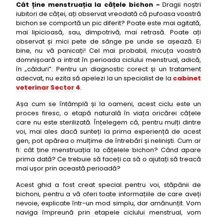
10 soluții utile
Cât ține menstruația la cățele bichon -
Dragii noștri
iubitori de căței, ați observat vreodată că pufoasa voastră
bichon se comportă un pic diferit? Poate este mai agitată,
mai lipicioasă, sau, dimpotrivă, mai retrasă. Poate ați
observat și mici pete de sânge pe unde se așează. Ei
bine, nu vă panicați! Cel mai probabil, micuța voastră
domnișoară a intrat în perioada ciclului menstrual, adică,
în „călduri”. Pentru un diagnostic corect și un tratament
adecvat, nu ezita să apelezi la un specialist de la
cabinet
veterinar Sector 4
.
Așa cum se întâmplă și la oameni, acest ciclu este un
proces firesc, o etapă naturală în viața oricărei cățele
care nu este sterilizată. Înțelegem că, pentru mulți dintre
voi, mai ales dacă sunteți la prima experiență de acest
gen, pot apărea o mulțime de întrebări și neliniști. Cum ar
fi: cât ține menstruația la cățelele bichon? Când apare
prima dată? Ce trebuie să faceți ca să o ajutați să treacă
mai ușor prin această perioadă?
Acest ghid a fost creat special pentru voi, stăpânii de
bichoni, pentru a vă oferi toate informațiile de care aveți
nevoie, explicate într-un mod simplu, dar amănunțit. Vom
naviga împreună prin etapele ciclului menstrual, vom