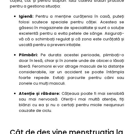
cățea, cât și pentru stăpân. Iată câteva sfaturi practice
pentru a gestiona situația:
Igienă:
Pentru a menține curățenia în casă, puteți
folosi scutece speciale pentru căței. Acestea se
găsesc în magazinele de specialitate și sunt o soluție
excelentă pentru a evita petele de sânge. Asigurați-
vă că o schimbați regulat și că zona este curățată și
uscată pentru a preveni iritațiile.
Plimbări:
Pe durata acestei perioade, plimbați-o
doar în lesă, chiar și în zonele unde de obicei o lăsați
liberă. Feromonii ei vor atrage masculii de la distanțe
considerabile, iar un accident se poate întâmpla
foarte repede. Evitați parcurile pentru câini sau
zonele cu mulți masculi.
Atenție și răbdare:
Cățeaua poate fi mai sensibilă
sau mai nervoasă. Oferiți-i mai multă atenție, fiți
blânzi cu ea și nu o certați pentru micile neajunsuri
cauzate de ciclu.
Cât de des vine menstruația la