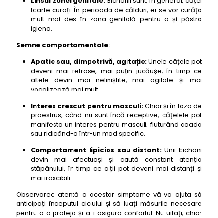
Linsul zonei genitale:
Bichonii sunt, în general, căței
foarte curați. În perioada de călduri, ei se vor curăța
mult mai des în zona genitală pentru a-și păstra
igiena.
Semne comportamentale:
Apatie sau, dimpotrivă, agitație:
Unele cățele pot
deveni mai retrase, mai puțin jucăușe, în timp ce
altele devin mai neliniștite, mai agitate și mai
vocalizează mai mult.
Interes crescut pentru masculi:
Chiar și în faza de
proestrus, când nu sunt încă receptive, cățelele pot
manifesta un interes pentru masculi, fluturând coada
sau ridicând-o într-un mod specific.
Comportament lipicios sau distant:
Unii bichoni
devin mai afectuoși și caută constant atenția
stăpânului, în timp ce alții pot deveni mai distanți și
mai irascibili.
Observarea atentă a acestor simptome vă va ajuta să
anticipați începutul ciclului și să luați măsurile necesare
pentru a o proteja și a-i asigura confortul. Nu uitați, chiar