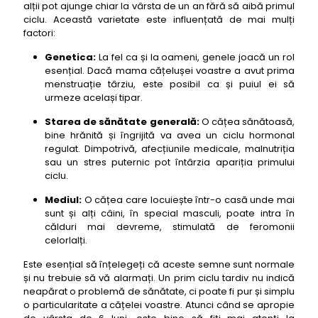
alții pot ajunge chiar la vârsta de un an fără să aibă primul
ciclu. Această varietate este influențată de mai mulți
factori:
Genetica:
La fel ca și la oameni, genele joacă un rol
esențial. Dacă mama cățelușei voastre a avut prima
menstruație târziu, este posibil ca și puiul ei să
urmeze același tipar.
Starea de sănătate generală:
O cățea sănătoasă,
bine hrănită și îngrijită va avea un ciclu hormonal
regulat. Dimpotrivă, afecțiunile medicale, malnutriția
sau un stres puternic pot întârzia apariția primului
ciclu.
Mediul:
O cățea care locuiește într-o casă unde mai
sunt și alți câini, în special masculi, poate intra în
călduri mai devreme, stimulată de feromonii
celorlalți.
Este esențial să înțelegeți că aceste semne sunt normale
și nu trebuie să vă alarmați. Un prim ciclu tardiv nu indică
neapărat o problemă de sănătate, ci poate fi pur și simplu
o particularitate a cățelei voastre. Atunci când se apropie