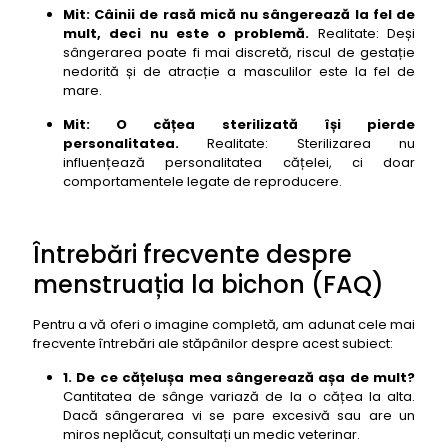
Mit: Câinii de rasă mică nu sângerează la fel de
mult, deci nu este o problemă.
Realitate: Deși
sângerarea poate fi mai discretă, riscul de gestație
nedorită și de atracție a masculilor este la fel de
mare.
Mit: O cățea sterilizată își pierde
personalitatea.
Realitate: Sterilizarea nu
influențează personalitatea cățelei, ci doar
comportamentele legate de reproducere.
Întrebări frecvente despre
menstruația la bichon (FAQ)
Pentru a vă oferi o imagine completă, am adunat cele mai
frecvente întrebări ale stăpânilor despre acest subiect:
1. De ce cățelușa mea sângerează așa de mult?
Cantitatea de sânge variază de la o cățea la alta.
Dacă sângerarea vi se pare excesivă sau are un
miros neplăcut, consultați un medic veterinar.