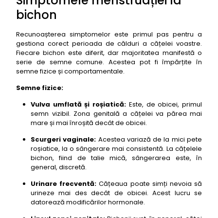
Simptomele menstruației la
bichon
Recunoașterea simptomelor este primul pas pentru a
gestiona corect perioada de călduri a cățelei voastre.
Fiecare bichon este diferit, dar majoritatea manifestă o
serie de semne comune. Acestea pot fi împărțite în
semne fizice și comportamentale.
Semne fizice:
Vulva umflată și roșiatică:
Este, de obicei, primul
semn vizibil. Zona genitală a cățelei va părea mai
mare și mai înroșită decât de obicei.
Scurgeri vaginale:
Acestea variază de la mici pete
roșiatice, la o sângerare mai consistentă. La cățelele
bichon, fiind de talie mică, sângerarea este, în
general, discretă.
Urinare frecventă:
Cățeaua poate simți nevoia să
urineze mai des decât de obicei. Acest lucru se
datorează modificărilor hormonale.