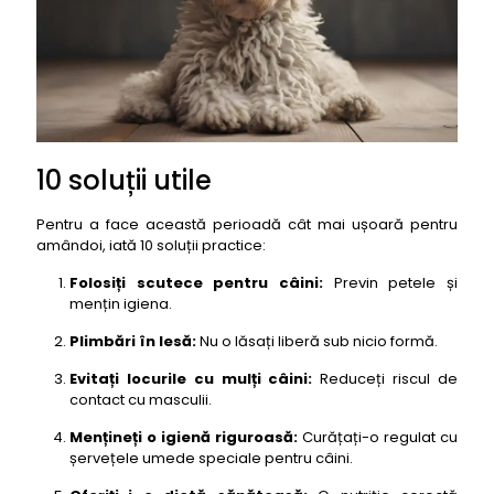
10 soluții utile
Pentru a face această perioadă cât mai ușoară pentru
amândoi, iată 10 soluții practice:
Folosiți scutece pentru câini:
Previn petele și
mențin igiena.
Plimbări în lesă:
Nu o lăsați liberă sub nicio formă.
Evitați locurile cu mulți câini:
Reduceți riscul de
contact cu masculii.
Mențineți o igienă riguroasă:
Curățați-o regulat cu
șervețele umede speciale pentru câini.