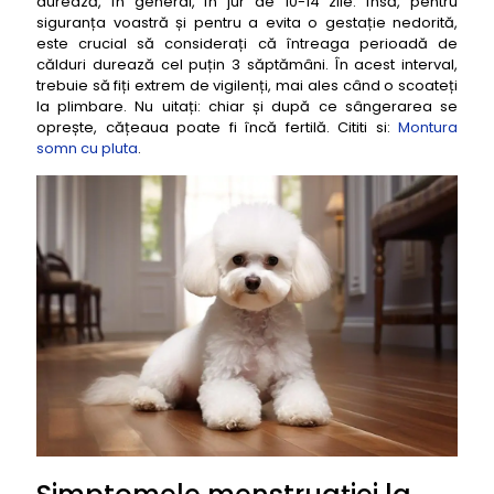
durează, în general, în jur de 10-14 zile. Însă, pentru
siguranța voastră și pentru a evita o gestație nedorită,
este crucial să considerați că întreaga perioadă de
călduri durează cel puțin 3 săptămâni. În acest interval,
trebuie să fiți extrem de vigilenți, mai ales când o scoateți
la plimbare. Nu uitați: chiar și după ce sângerarea se
oprește, cățeaua poate fi încă fertilă. Cititi si:
Montura
somn cu pluta
.