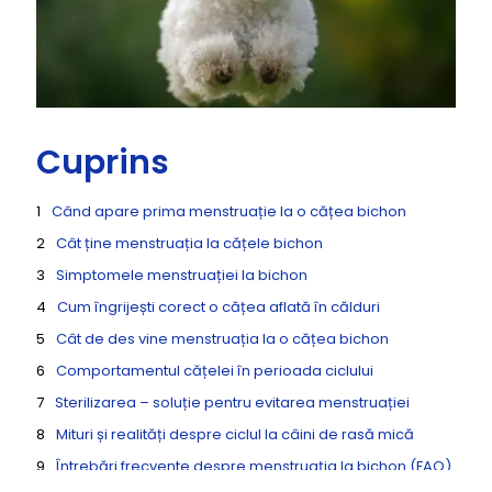
Cuprins
Când apare prima menstruație la o cățea bichon
Cât ține menstruația la cățele bichon
Simptomele menstruației la bichon
Cum îngrijești corect o cățea aflată în călduri
Cât de des vine menstruația la o cățea bichon
Comportamentul cățelei în perioada ciclului
Sterilizarea – soluție pentru evitarea menstruației
Mituri și realități despre ciclul la câini de rasă mică
Întrebări frecvente despre menstruația la bichon (FAQ)