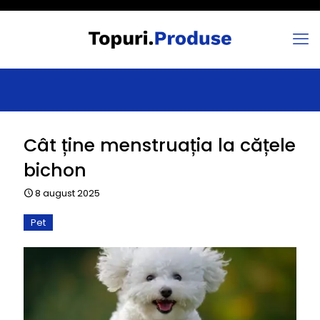
Cât ține menstruația la cățele
bichon
8 august 2025
Pet