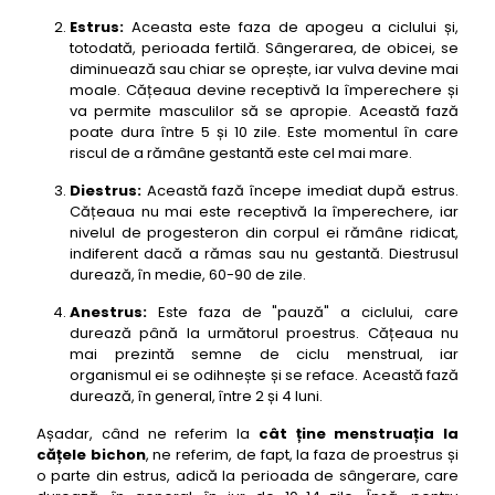
Estrus:
Aceasta este faza de apogeu a ciclului și,
totodată, perioada fertilă. Sângerarea, de obicei, se
diminuează sau chiar se oprește, iar vulva devine mai
moale. Cățeaua devine receptivă la împerechere și
va permite masculilor să se apropie. Această fază
poate dura între 5 și 10 zile. Este momentul în care
riscul de a rămâne gestantă este cel mai mare.
Diestrus:
Această fază începe imediat după estrus.
Cățeaua nu mai este receptivă la împerechere, iar
nivelul de progesteron din corpul ei rămâne ridicat,
indiferent dacă a rămas sau nu gestantă. Diestrusul
durează, în medie, 60-90 de zile.
Anestrus:
Este faza de "pauză" a ciclului, care
durează până la următorul proestrus. Cățeaua nu
mai prezintă semne de ciclu menstrual, iar
organismul ei se odihnește și se reface. Această fază
durează, în general, între 2 și 4 luni.
Așadar, când ne referim la
cât ține menstruația la
cățele bichon
, ne referim, de fapt, la faza de proestrus și
o parte din estrus, adică la perioada de sângerare, care