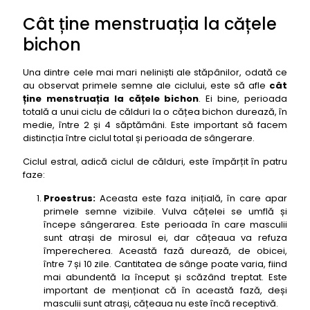
Cât ține menstruația la cățele
bichon
Una dintre cele mai mari neliniști ale stăpânilor, odată ce
au observat primele semne ale ciclului, este să afle
cât
ține menstruația la cățele bichon
. Ei bine, perioada
totală a unui ciclu de călduri la o cățea bichon durează, în
medie, între 2 și 4 săptămâni. Este important să facem
distincția între ciclul total și perioada de sângerare.
Ciclul estral, adică ciclul de călduri, este împărțit în patru
faze:
Proestrus:
Aceasta este faza inițială, în care apar
primele semne vizibile. Vulva cățelei se umflă și
începe sângerarea. Este perioada în care masculii
sunt atrași de mirosul ei, dar cățeaua va refuza
împerecherea. Această fază durează, de obicei,
între 7 și 10 zile. Cantitatea de sânge poate varia, fiind
mai abundentă la început și scăzând treptat. Este
important de menționat că în această fază, deși
masculii sunt atrași, cățeaua nu este încă receptivă.