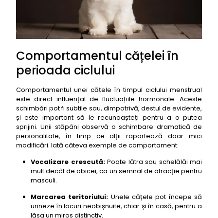
Comportamentul cățelei în
perioada ciclului
Comportamentul unei cățele în timpul ciclului menstrual
este direct influențat de fluctuațiile hormonale. Aceste
schimbări pot fi subtile sau, dimpotrivă, destul de evidente,
și este important să le recunoașteți pentru a o putea
sprijini. Unii stăpâni observă o schimbare dramatică de
personalitate, în timp ce alții raportează doar mici
modificări. Iată câteva exemple de comportament:
Vocalizare crescută:
Poate lătra sau schelălăi mai
mult decât de obicei, ca un semnal de atracție pentru
masculi.
Marcarea teritoriului:
Unele cățele pot începe să
urineze în locuri neobișnuite, chiar și în casă, pentru a
lăsa un miros distinctiv.