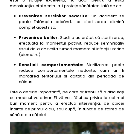
este o soluție excelentă, nu doar pentru a evita
menstruația, ci și pentru a-i proteja sănătatea. Iată de ce:
Prevenirea sarcinilor nedorite:
Un accident se
poate întâmpla oricând, iar sterilizarea elimină
complet acest risc.
Prevenirea bolilor:
Studiile au arătat că sterilizarea,
efectuată la momentul potrivit, reduce semnificativ
riscul de a dezvolta tumori mamare și infecții uterine
(piometru).
Beneficii comportamentale:
Sterilizarea poate
reduce comportamentele nedorite, cum ar fi
marcarea teritoriului și agitația din perioada de
călduri.
Este o decizie importantă, pe care ar trebui să o discutați
cu medicul veterinar. El vă va sfătui cu privire la cel mai
bun moment pentru a efectua intervenția, de obicei
înainte de primul ciclu, sau după, în funcție de starea de
sănătate a cățelei.