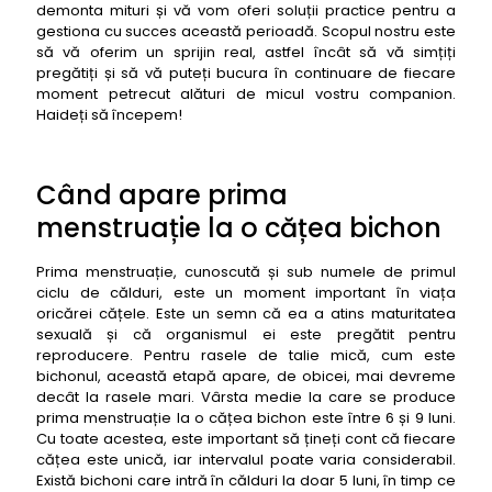
demonta mituri și vă vom oferi soluții practice pentru a
gestiona cu succes această perioadă. Scopul nostru este
să vă oferim un sprijin real, astfel încât să vă simțiți
pregătiți și să vă puteți bucura în continuare de fiecare
moment petrecut alături de micul vostru companion.
Haideți să începem!
Când apare prima
menstruație la o cățea bichon
Prima menstruație, cunoscută și sub numele de primul
ciclu de călduri, este un moment important în viața
oricărei cățele. Este un semn că ea a atins maturitatea
sexuală și că organismul ei este pregătit pentru
reproducere. Pentru rasele de talie mică, cum este
bichonul, această etapă apare, de obicei, mai devreme
decât la rasele mari. Vârsta medie la care se produce
prima menstruație la o cățea bichon este între 6 și 9 luni.
Cu toate acestea, este important să țineți cont că fiecare
cățea este unică, iar intervalul poate varia considerabil.
Există bichoni care intră în călduri la doar 5 luni, în timp ce