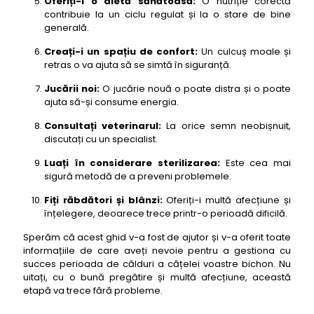
Oferiți-i o dietă sănătoasă:
O nutriție corectă
contribuie la un ciclu regulat și la o stare de bine
generală.
Creați-i un spațiu de confort:
Un culcuș moale și
retras o va ajuta să se simtă în siguranță.
Jucării noi:
O jucărie nouă o poate distra și o poate
ajuta să-și consume energia.
Consultați veterinarul:
La orice semn neobișnuit,
discutați cu un specialist.
Luați în considerare sterilizarea:
Este cea mai
sigură metodă de a preveni problemele.
Fiți răbdători și blânzi:
Oferiți-i multă afecțiune și
înțelegere, deoarece trece printr-o perioadă dificilă.
Sperăm că acest ghid v-a fost de ajutor și v-a oferit toate
informațiile de care aveți nevoie pentru a gestiona cu
succes perioada de călduri a cățelei voastre bichon. Nu
uitați, cu o bună pregătire și multă afecțiune, această
etapă va trece fără probleme.