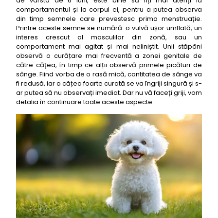
de vârsta de 6 luni, este bine să fiți mai atenți la
comportamentul și la corpul ei, pentru a putea observa
din timp semnele care prevestesc prima menstruație.
Printre aceste semne se numără: o vulvă ușor umflată, un
interes crescut al masculilor din zonă, sau un
comportament mai agitat și mai neliniștit. Unii stăpâni
observă o curățare mai frecventă a zonei genitale de
către cățea, în timp ce alții observă primele picături de
sânge. Fiind vorba de o rasă mică, cantitatea de sânge va
fi redusă, iar o cățea foarte curată se va îngriji singură și s-
ar putea să nu observați imediat. Dar nu vă faceți griji, vom
detalia în continuare toate aceste aspecte.