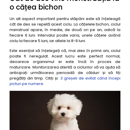
o cățea bichon
Un alt aspect important pentru stăpâni este să înțeleagă
cât de des se repetă acest ciclu. La cățelele bichon, ciclul
menstrual apare, în medie, de două ori pe an, adică la
fiecare 6 luni. Intervalul poate varia, unele cățele având
ciclu la fiecare 5 luni, iar altele la 8-9 luni.
Este esențial să înțelegeți că, mai ales în primii ani, ciclul
poate fi neregulat. Acest lucru este perfect normal,
deoarece organismul ei este încă în proces de
maturizare. Monitorizarea atentă a ciclurilor vă va ajuta să
anticipați următoarea perioadă de călduri și să fiți
pregătiți din timp. Citiți și:
3 greșeli de evitat când începi
picturi pe numere
.