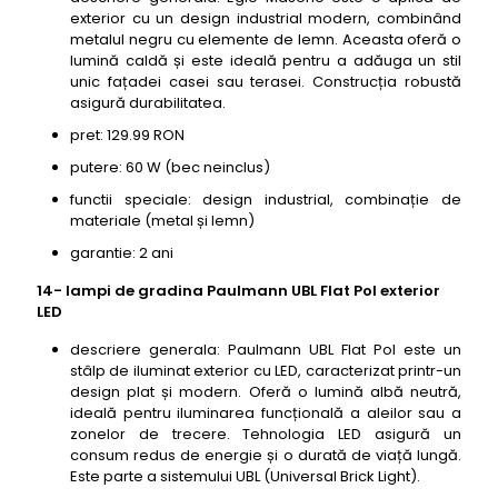
exterior cu un design industrial modern, combinând
metalul negru cu elemente de lemn. Aceasta oferă o
lumină caldă și este ideală pentru a adăuga un stil
unic fațadei casei sau terasei. Construcția robustă
asigură durabilitatea.
pret: 129.99 RON
putere: 60 W (bec neinclus)
functii speciale: design industrial, combinație de
materiale (metal și lemn)
garantie: 2 ani
14- lampi de gradina Paulmann UBL Flat Pol exterior
LED
descriere generala: Paulmann UBL Flat Pol este un
stâlp de iluminat exterior cu LED, caracterizat printr-un
design plat și modern. Oferă o lumină albă neutră,
ideală pentru iluminarea funcțională a aleilor sau a
zonelor de trecere. Tehnologia LED asigură un
consum redus de energie și o durată de viață lungă.
Este parte a sistemului UBL (Universal Brick Light).