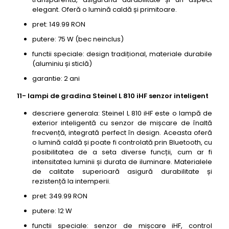
elegant. Oferă o lumină caldă și primitoare.
pret: 149.99 RON
putere: 75 W (bec neinclus)
functii speciale: design tradițional, materiale durabile
(aluminiu și sticlă)
garantie: 2 ani
11- lampi de gradina Steinel L 810 iHF senzor inteligent
descriere generala: Steinel L 810 iHF este o lampă de
exterior inteligentă cu senzor de mișcare de înaltă
frecvență, integrată perfect în design. Aceasta oferă
o lumină caldă și poate fi controlată prin Bluetooth, cu
posibilitatea de a seta diverse funcții, cum ar fi
intensitatea luminii și durata de iluminare. Materialele
de calitate superioară asigură durabilitate și
rezistență la intemperii.
pret: 349.99 RON
putere: 12 W
functii speciale: senzor de mișcare iHF, control