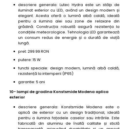
descriere generala: Lutec Hydra este un stâlp de
iluminat exterior cu LED, având un design modern și
elegant. Acesta oferă o lumină albă caldă, ideală
pentru a ilumina alei sau zone de relaxare din
grădină. Construcția robustă asigură rezistența la
condițiile meteorologice. Tehnologia LED garantează
un consum redus de energie și o durată de viață
lungă.
pret: 299.99 RON
putere: 15 W
functii speciale: design modern, lumină albă caldă,
rezistență la intemperii (IP65)
garantie: 5 ani
10- lampi de gradina Konstsmide Modena aplica
exterior
descriere generala: Konstsmide Modena este o
aplică de exterior cu un design tradițional, ideală
pentru a ilumina fațadele caselor sau intrările. Este
fabricată din aluminiu de înaltă calitate și sticlă
transparentă, asigurând durabilitate și un aspect