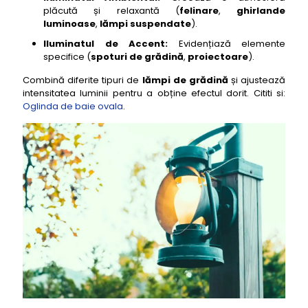
plăcută și relaxantă (
felinare
,
ghirlande
luminoase
,
lămpi suspendate
).
Iluminatul de Accent:
Evidențiază elemente
specifice (
spoturi de grădină
,
proiectoare
).
Combină diferite tipuri de
lămpi de grădină
și ajustează
intensitatea luminii pentru a obține efectul dorit. Cititi si:
Oglinda de baie ovala
.