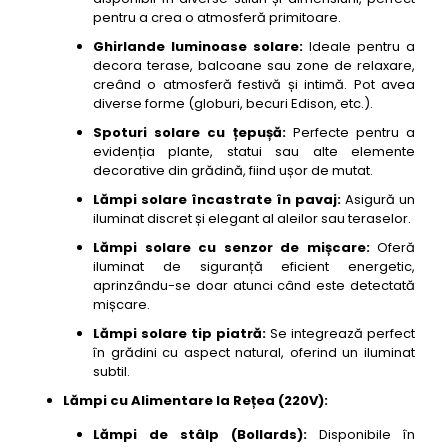
pentru a crea o atmosferă primitoare.
Ghirlande luminoase solare:
Ideale pentru a
decora terase, balcoane sau zone de relaxare,
creând o atmosferă festivă și intimă. Pot avea
diverse forme (globuri, becuri Edison, etc.).
Spoturi solare cu țepușă:
Perfecte pentru a
evidenția plante, statui sau alte elemente
decorative din grădină, fiind ușor de mutat.
Lămpi solare încastrate în pavaj:
Asigură un
iluminat discret și elegant al aleilor sau teraselor.
Lămpi solare cu senzor de mișcare:
Oferă
iluminat de siguranță eficient energetic,
aprinzându-se doar atunci când este detectată
mișcare.
Lămpi solare tip piatră:
Se integrează perfect
în grădini cu aspect natural, oferind un iluminat
subtil.
Lămpi cu Alimentare la Rețea (220V):
Lămpi de stâlp (Bollards):
Disponibile în