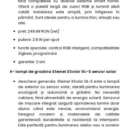
fiind compatibile cu diverse sisteme smart home.
Oferă o paletă largă de culori RGB și lumină albă
caldă. Instalarea este simplă, prin înfigerea în
pământ. Sunt ideale pentru a ilumina flori, arbuști sau
alei.
pret: 249.99 RON (set)
putere: 2.8 W per spot
functii speciale: control RGB inteligent, compatibilitate
Zigbee, programare
garantie: 2 ani
4- lampi de gradina Steinel XSolar GL-S senzor solar
descriere generala: Steinel XSolar GL-S este o lampă
de exterior cu senzor solar, ideală pentru iluminarea
ecologică și autonomă a grădinii. Nu necesită
cablare, fiind alimentată de energia solară. Senzorul
de mișcare integrat asigură aprinderea luminii doar
atunci când este nevoie, economisind energie.
Designul modern și materialele de calitate
garantează durabilitate și rezistență la intemperii.
Este perfectă pentru iluminarea aleilor sau a zonelor