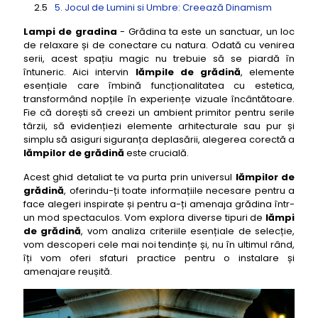
5. Jocul de Lumini și Umbre: Creează Dinamism
6. Evită Poluarea Luminoasă: Respectă Natura
Lampi de gradina
- Grădina ta este un sanctuar, un loc
de relaxare și de conectare cu natura. Odată cu venirea
7. Întreținerea Lămpilor de Grădină: Asigură
serii, acest spațiu magic nu trebuie să se piardă în
Durabilitatea
întuneric. Aici intervin
lămpile de grădină
, elemente
esențiale care îmbină funcționalitatea cu estetica,
Exemple de Lămpi de Grădină:
transformând nopțile în experiențe vizuale încântătoare.
Top 50 cele mai bune lampi de gradina
Fie că dorești să creezi un ambient primitor pentru serile
târzii, să evidențiezi elemente arhitecturale sau pur și
1- lampi de gradina Philips Hue Lily spot exterior
simplu să asiguri siguranța deplasării, alegerea corectă a
inteligent
lămpilor de grădină
este crucială.
2- lampi de gradina Eglo Fueva 1 exterior LED
Acest ghid detaliat te va purta prin universul
lămpilor de
3- lampi de gradina Osram Smart+ Gardenpole
grădină
, oferindu-ți toate informațiile necesare pentru a
Mini RGB
face alegeri inspirate și pentru a-ți amenaja grădina într-
4- lampi de gradina Steinel XSolar GL-S senzor
un mod spectaculos. Vom explora diverse tipuri de
lămpi
solar
de grădină
, vom analiza criteriile esențiale de selecție,
vom descoperi cele mai noi tendințe și, nu în ultimul rând,
5- lampi de gradina Globo Lighting Beryl spot
îți vom oferi sfaturi practice pentru o instalare și
exterior
amenajare reușită.
6- lampi de gradina Paulmann Plug & Shine Floor
Mini Pol