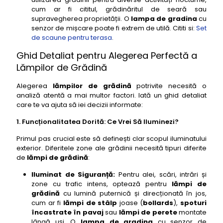
28- lampi de gradina Eglo Laredo aplica exterior
cum ar fi cititul, grădinăritul de seară sau
cu senzor
supravegherea proprietății. O
lampa de gradina
cu
senzor de mișcare poate fi extrem de utilă. Cititi si:
Set
29- lampi de gradina Osram Smart+ Plug exterior
de scaune pentru terasa
.
inteligent
Ghid Detaliat pentru Alegerea Perfectă a
30- lampi de gradina Steinel XSolar L-S 2 LED cu
senzor solar
Lămpilor de Grădină
31- lampi de gradina Philips MyGarden Creek
Alegerea
lămpilor de grădină
potrivite necesită o
aplica exterior
analiză atentă a mai multor factori. Iată un ghid detaliat
32- lampi de gradina Eglo Troja stalp exterior
care te va ajuta să iei decizii informate:
33- lampi de gradina Paulmann Neordic Rurik
1. Funcționalitatea Dorită: Ce Vrei Să Iluminezi?
stalp exterior
Primul pas crucial este să definești clar scopul iluminatului
34- lampi de gradina Lutec Orion spot exterior LED
exterior. Diferitele zone ale grădinii necesită tipuri diferite
35- lampi de gradina Konstsmide Bari aplica
de
lămpi de grădină
:
exterior
Iluminat de Siguranță:
Pentru alei, scări, intrări și
36- lampi de gradina Steinel GL 60 LED cu senzor
zone cu trafic intens, optează pentru
lămpi de
de miscare
grădină
cu lumină puternică și direcționată în jos,
cum ar fi
lămpi de stâlp
joase (
bollards
),
spoturi
37- lampi de gradina Philips Hue Impress
încastrate în pavaj
sau
lămpi de perete
montate
piedestal exterior inteligent
lângă uși. O
lampa de gradina
cu senzor de