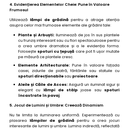
4. Evidențierea Elementelor Cheie: Pune în Valoare
Frumosul
Utilizează
lămpi de grădină
pentru a atrage atenția
asupra celor mai frumoase elemente ale grădinii tale:
Plante și Arbuști:
Iluminează de jos în sus plantele
cu frunziș interesant sau cu flori spectaculoase pentru
a crea umbre dramatice și a le evidenția forma.
Folosește
spoturi cu țepușă
care pot fi ușor mutate
pe măsură ce plantele cresc.
Elemente Arhitecturale:
Pune în valoare fațada
casei, zidurile de piatră, fântânile sau statuile cu
spoturi direcționabile
sau
proiectoare
.
Aleile și Căile de Acces:
Asigură un iluminat sigur și
elegant cu
lămpi de stâlp
joase sau
spoturi
încastrate în pavaj
.
5. Jocul de Lumini și Umbre: Creează Dinamism
Nu te limita la iluminarea uniformă. Experimentează cu
plasarea
lămpilor de grădină
pentru a crea jocuri
interesante de lumini și umbre. Lumina indirectă, reflectată