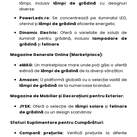
lămpi, inclusiv
lămpi de grădină
cu designuri
diverse.
PowerLeds.ro:
Se concentrează pe iluminatul LED,
oferind și
lămpi de grădină
eficiente energetic.
Dinamic Electric:
Oferă o varietate de soluții de
iluminat pentru grădină, inclusiv
lampadare de
grădină
și
felinare
.
Magazine Generale Online (Marketplace):
eMAG:
Un marketplace mare unde poți găsi o ofertă
extinsă de
lămpi de grădină
de la diverși vânzători.
Amazon:
O platformă globală cu o selecție vastă de
lămpi de grădină
de la numeroase branduri.
Magazine de Mobilier și Decorațiuni pentru Exterior:
JYSK:
Oferă o selecție de
lămpi solare
și
felinare
de grădină
cu un design scandinav.
Sfaturi Suplimentare pentru Cumpărături:
Compară prețurile:
Verifică prețurile la diferite