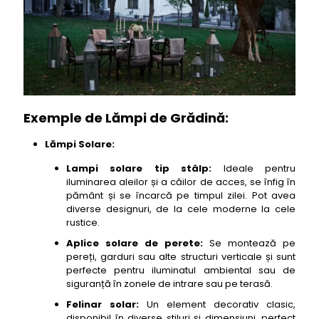
Exemple de Lămpi de Grădină:
Lămpi Solare:
Lampi solare tip stâlp:
Ideale pentru
iluminarea aleilor și a căilor de acces, se înfig în
pământ și se încarcă pe timpul zilei. Pot avea
diverse designuri, de la cele moderne la cele
rustice.
Aplice solare de perete:
Se montează pe
pereți, garduri sau alte structuri verticale și sunt
perfecte pentru iluminatul ambiental sau de
siguranță în zonele de intrare sau pe terasă.
Felinar solar:
Un element decorativ clasic,
disponibil în diverse stiluri și dimensiuni, perfect