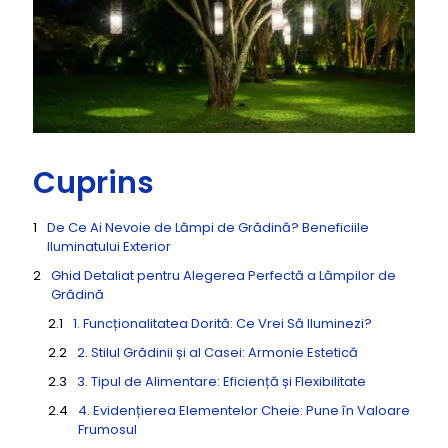
Cuprins
De Ce Ai Nevoie de Lămpi de Grădină? Beneficiile
Iluminatului Exterior
Ghid Detaliat pentru Alegerea Perfectă a Lămpilor de
Grădină
1. Funcționalitatea Dorită: Ce Vrei Să Iluminezi?
2. Stilul Grădinii și al Casei: Armonie Estetică
3. Tipul de Alimentare: Eficiență și Flexibilitate
4. Evidențierea Elementelor Cheie: Pune în Valoare
Frumosul