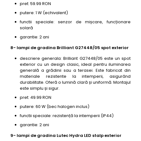
pret: 59.99 RON
putere: 1 W (echivalent)
functii speciale: senzor de mișcare, funcționare
solară
garantie: 2 ani
8- lampi de gradina Brilliant G27448/05 spot exterior
descriere generala: Brilliant G27448/05 este un spot
exterior cu un design clasic, ideal pentru iluminarea
generală a grădinii sau a terasei. Este fabricat din
materiale rezistente la intemperii, asigurând
durabilitate. Oferă o lumină clară și uniformă. Montajul
este simplu și sigur.
pret: 49.99 RON
putere: 60 W (bec halogen inclus)
functii speciale: rezistență la intemperii (IP44)
garantie: 2 ani
9- lampi de gradina Lutec Hydra LED stalp exterior