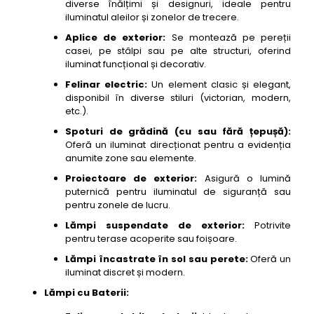
diverse înălțimi și designuri, ideale pentru
iluminatul aleilor și zonelor de trecere.
Aplice de exterior:
Se montează pe pereții
casei, pe stâlpi sau pe alte structuri, oferind
iluminat funcțional și decorativ.
Felinar electric:
Un element clasic și elegant,
disponibil în diverse stiluri (victorian, modern,
etc.).
Spoturi de grădină (cu sau fără țepușă):
Oferă un iluminat direcționat pentru a evidenția
anumite zone sau elemente.
Proiectoare de exterior:
Asigură o lumină
puternică pentru iluminatul de siguranță sau
pentru zonele de lucru.
Lămpi suspendate de exterior:
Potrivite
pentru terase acoperite sau foișoare.
Lămpi încastrate în sol sau perete:
Oferă un
iluminat discret și modern.
Lămpi cu Baterii: