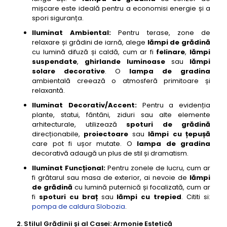
38- lampi de gradina Eglo Riga aplica exterior
mișcare este ideală pentru a economisi energie și a
spori siguranța.
39- lampi de gradina Osram LEDvance Endura
Classic Lantern aplica
Iluminat Ambiental:
Pentru terase, zone de
relaxare și grădini de iarnă, alege
lămpi de grădină
40- lampi de gradina Steinel IS 180-2 senzor de
cu lumină difuză și caldă, cum ar fi
felinare
,
lămpi
miscare exterior
suspendate
,
ghirlande luminoase
sau
lămpi
41- lampi de gradina Globo Lighting Solar cu efect
solare decorative
. O
lampa de gradina
de flacara
ambientală creează o atmosferă primitoare și
relaxantă.
42- lampi de gradina Paulmann Plug & Shine
Garden Spike Mini
Iluminat Decorativ/Accent:
Pentru a evidenția
plante, statui, fântâni, ziduri sau alte elemente
43- lampi de gradina Trio Lighting Solar cu design
arhitecturale, utilizează
spoturi de grădină
de felinar
direcționabile,
proiectoare
sau
lămpi cu țepușă
44- lampi de gradina Brilliant Narvik stalp exterior
care pot fi ușor mutate. O
lampa de gradina
cu senzor
decorativă adaugă un plus de stil și dramatism.
45- lampi de gradina Lutec Snake spot exterior
Iluminat Funcțional:
Pentru zonele de lucru, cum ar
flexibil LED
fi grătarul sau masa de exterior, ai nevoie de
lămpi
de grădină
cu lumină puternică și focalizată, cum ar
46- lampi de gradina Konstsmide Modena stalp
fi
spoturi cu braț
sau
lămpi cu trepied
. Cititi si:
exterior
pompa de caldura Slobozia
.
47- lampi de gradina Steinel XLED Curved senzor
2. Stilul Grădinii și al Casei: Armonie Estetică
LED