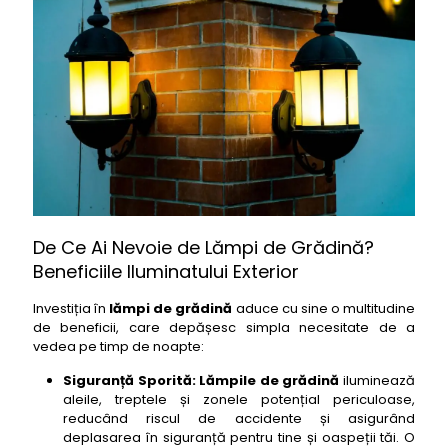
7- lampi de gradina Trio Lighting Solar cu senzor de
miscare
8- lampi de gradina Brilliant G27448/05 spot
exterior
9- lampi de gradina Lutec Hydra LED stalp exterior
10- lampi de gradina Konstsmide Modena aplica
exterior
11- lampi de gradina Steinel L 810 iHF senzor
inteligent
12- lampi de gradina Philips MyGarden Arum stalp
exterior
De Ce Ai Nevoie de Lămpi de Grădină?
Beneficiile Iluminatului Exterior
13- lampi de gradina Eglo Maserlo aplica exterior
14- lampi de gradina Paulmann UBL Flat Pol exterior
Investiția în
lămpi de grădină
aduce cu sine o multitudine
LED
de beneficii, care depășesc simpla necesitate de a
15- lampi de gradina Steinel XLED home 2 XL senzor
vedea pe timp de noapte:
LED
Siguranță Sporită:
Lămpile de grădină
iluminează
16- lampi de gradina Philips Hue Econic aplica
aleile, treptele și zonele potențial periculoase,
exterior inteligent
reducând riscul de accidente și asigurând
deplasarea în siguranță pentru tine și oaspeții tăi. O
17- lampi de gradina Eglo Tarugo 1 spot exterior