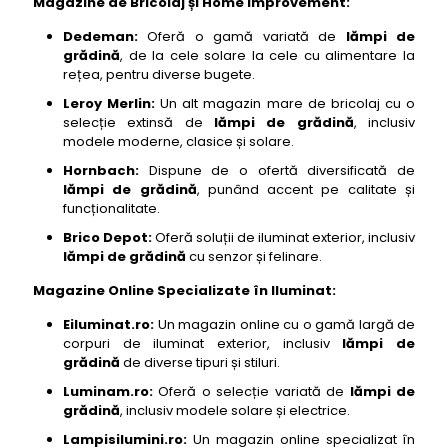
Magazine de Bricolaj și Home Improvement:
Dedeman:
Oferă o gamă variată de
lămpi de
grădină
, de la cele solare la cele cu alimentare la
rețea, pentru diverse bugete.
Leroy Merlin:
Un alt magazin mare de bricolaj cu o
selecție extinsă de
lămpi de grădină
, inclusiv
modele moderne, clasice și solare.
Hornbach:
Dispune de o ofertă diversificată de
lămpi de grădină
, punând accent pe calitate și
funcționalitate.
Brico Depot:
Oferă soluții de iluminat exterior, inclusiv
lămpi de grădină
cu senzor și felinare.
Magazine Online Specializate în Iluminat:
Eiluminat.ro:
Un magazin online cu o gamă largă de
corpuri de iluminat exterior, inclusiv
lămpi de
grădină
de diverse tipuri și stiluri.
Luminam.ro:
Oferă o selecție variată de
lămpi de
grădină
, inclusiv modele solare și electrice.
Lampisilumini.ro:
Un magazin online specializat în