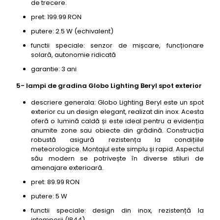
de trecere.
pret: 199.99 RON
putere: 2.5 W (echivalent)
functii speciale: senzor de mișcare, funcționare
solară, autonomie ridicată
garantie: 3 ani
5- lampi de gradina Globo Lighting Beryl spot exterior
descriere generala: Globo Lighting Beryl este un spot
exterior cu un design elegant, realizat din inox. Acesta
oferă o lumină caldă și este ideal pentru a evidenția
anumite zone sau obiecte din grădină. Construcția
robustă asigură rezistența la condițiile
meteorologice. Montajul este simplu și rapid. Aspectul
său modern se potrivește în diverse stiluri de
amenajare exterioară.
pret: 89.99 RON
putere: 5 W
functii speciale: design din inox, rezistență la
intemperii (IP44)