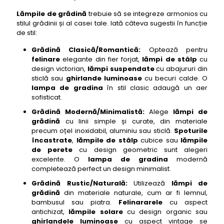
48- lampi de gradina Philips Hue Daylo aplica
Lămpile de grădină
trebuie să se integreze armonios cu
exterior inteligent
stilul grădinii și al casei tale. Iată câteva sugestii în funcție
de stil:
49- lampi de gradina Eglo Pineda aplica exterior
cu aspect de lanterna
Grădină Clasică/Romantică:
Optează pentru
felinare
elegante din fier forjat,
lămpi de stâlp
cu
50- lampi de gradina Osram LEDvance Endura
design victorian,
lămpi suspendate
cu abajururi din
Flood Sensor proiector LED
sticlă sau
ghirlande luminoase
cu becuri calde. O
lampa de gradina
în stil clasic adaugă un aer
sofisticat.
Grădină Modernă/Minimalistă:
Alege
lămpi de
grădină
cu linii simple și curate, din materiale
precum oțel inoxidabil, aluminiu sau sticlă.
Spoturile
încastrate
,
lămpile de stâlp
cubice sau
lămpile
de perete
cu design geometric sunt alegeri
excelente. O
lampa de gradina
modernă
completează perfect un design minimalist.
Grădină Rustic/Naturală:
Utilizează
lămpi de
grădină
din materiale naturale, cum ar fi lemnul,
bambusul sau piatra.
Felinararele
cu aspect
antichizat,
lămpile solare
cu design organic sau
ghirlandele luminoase
cu aspect vintage se