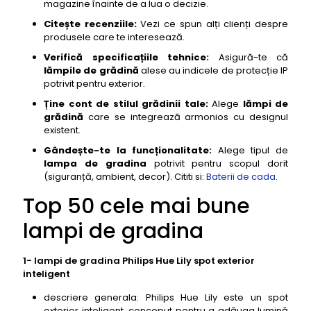
magazine înainte de a lua o decizie.
Citește recenziile:
Vezi ce spun alți clienți despre
produsele care te interesează.
Verifică specificațiile tehnice:
Asigură-te că
lămpile de grădină
alese au indicele de protecție IP
potrivit pentru exterior.
Ține cont de stilul grădinii tale:
Alege
lămpi de
grădină
care se integrează armonios cu designul
existent.
Gândește-te la funcționalitate:
Alege tipul de
lampa de gradina
potrivit pentru scopul dorit
(siguranță, ambient, decor). Cititi si:
Baterii de cada
.
Top 50 cele mai bune
lampi de gradina
1- lampi de gradina Philips Hue Lily spot exterior
inteligent
descriere generala: Philips Hue Lily este un spot
exterior inteligent, conceput pentru a adăuga lumină