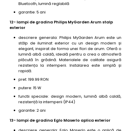
Bluetooth, lumină reglabilă
garantie: 5 ani
12- lampi de gradina Philips MyGarden Arum stalp
exterior
descriere generala: Philips MyGarden Arum este un
stâlp de iluminat exterior cu un design modern și
elegant, inspirat de forma unei flori de arum. Oferă o
lumină albă caldă, ideală pentru a crea o atmosferă
plăcută în grădină. Materialele de calitate asigură
rezistența la intemperii. Instalarea este simplă și
rapidă.
pret: 199.99 RON
putere: 15 W
functii speciale: design modern, lumină albă caldă,
rezistență la intemperii (IP44)
garantie: 2 ani
13- lampi de gradina Eglo Maserlo aplica exterior
descriere generala: Eglo Maserlo este o aplică de