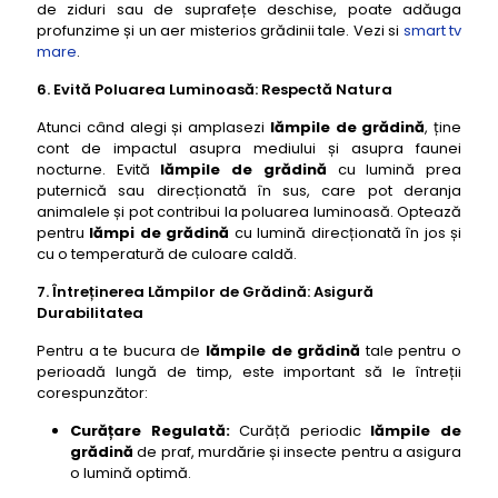
de ziduri sau de suprafețe deschise, poate adăuga
profunzime și un aer misterios grădinii tale. Vezi si
smart tv
mare
.
6. Evită Poluarea Luminoasă: Respectă Natura
Atunci când alegi și amplasezi
lămpile de grădină
, ține
cont de impactul asupra mediului și asupra faunei
nocturne. Evită
lămpile de grădină
cu lumină prea
puternică sau direcționată în sus, care pot deranja
animalele și pot contribui la poluarea luminoasă. Optează
pentru
lămpi de grădină
cu lumină direcționată în jos și
cu o temperatură de culoare caldă.
7. Întreținerea Lămpilor de Grădină: Asigură
Durabilitatea
Pentru a te bucura de
lămpile de grădină
tale pentru o
perioadă lungă de timp, este important să le întreții
corespunzător:
Curățare Regulată:
Curăță periodic
lămpile de
grădină
de praf, murdărie și insecte pentru a asigura
o lumină optimă.