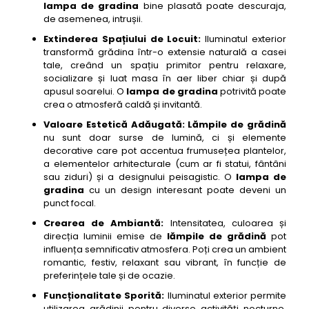
lampa de gradina
bine plasată poate descuraja,
18- lampi de gradina Osram LEDvance Endura Style
de asemenea, intrușii.
Cylinder aplica
Extinderea Spațiului de Locuit:
Iluminatul exterior
19- lampi de gradina Steinel IS 140-2 senzor de
transformă grădina într-o extensie naturală a casei
miscare exterior
tale, creând un spațiu primitor pentru relaxare,
socializare și luat masa în aer liber chiar și după
20- lampi de gradina Globo Lighting Solar cu
apusul soarelui. O
lampa de gradina
potrivită poate
aspect de piatra
crea o atmosferă caldă și invitantă.
21- lampi de gradina Paulmann Micro Brick LED
Valoare Estetică Adăugată:
Lămpile de grădină
incastrat
nu sunt doar surse de lumină, ci și elemente
22- lampi de gradina Trio Leuchten Set solar LED
decorative care pot accentua frumusețea plantelor,
a elementelor arhitecturale (cum ar fi statui, fântâni
23- lampi de gradina Brilliant Malaga stalp exterior
sau ziduri) și a designului peisagistic. O
lampa de
24- lampi de gradina Lutec Cubo aplica exterior
gradina
cu un design interesant poate deveni un
LED
punct focal.
25- lampi de gradina Konstsmide Garda aplica
Crearea de Ambiantă:
Intensitatea, culoarea și
exterior cu senzor
direcția luminii emise de
lămpile de grădină
pot
influența semnificativ atmosfera. Poți crea un ambient
26- lampi de gradina Steinel L 620 CAM WiFi
romantic, festiv, relaxant sau vibrant, în funcție de
camera si lumina
preferințele tale și de ocazie.
27- lampi de gradina Philips Hue Calla piedestal
Funcționalitate Sporită:
Iluminatul exterior permite
exterior inteligent
utilizarea grădinii pentru diverse activități nocturne,