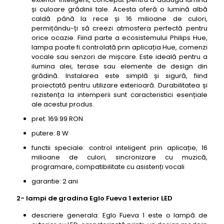
și culoare grădinii tale. Acesta oferă o lumină albă
caldă până la rece și 16 milioane de culori,
permițându-ți să creezi atmosfera perfectă pentru
orice ocazie. Fiind parte a ecosistemului Philips Hue,
lampa poate fi controlată prin aplicația Hue, comenzi
vocale sau senzori de mișcare. Este ideală pentru a
ilumina alei, terase sau elemente de design din
grădină. Instalarea este simplă și sigură, fiind
proiectată pentru utilizare exterioară. Durabilitatea și
rezistența la intemperii sunt caracteristici esențiale
ale acestui produs.
pret: 169.99 RON
putere: 8 W
functii speciale: control inteligent prin aplicație, 16
milioane de culori, sincronizare cu muzică,
programare, compatibilitate cu asistenți vocali
garantie: 2 ani
2- lampi de gradina Eglo Fueva 1 exterior LED
descriere generala: Eglo Fueva 1 este o lampă de