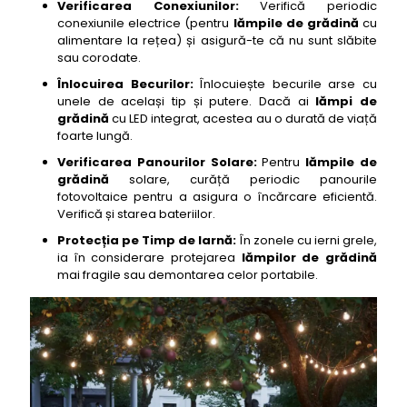
Verificarea Conexiunilor:
Verifică periodic
conexiunile electrice (pentru
lămpile de grădină
cu
alimentare la rețea) și asigură-te că nu sunt slăbite
sau corodate.
Înlocuirea Becurilor:
Înlocuiește becurile arse cu
unele de același tip și putere. Dacă ai
lămpi de
grădină
cu LED integrat, acestea au o durată de viață
foarte lungă.
Verificarea Panourilor Solare:
Pentru
lămpile de
grădină
solare, curăță periodic panourile
fotovoltaice pentru a asigura o încărcare eficientă.
Verifică și starea bateriilor.
Protecția pe Timp de Iarnă:
În zonele cu ierni grele,
ia în considerare protejarea
lămpilor de grădină
mai fragile sau demontarea celor portabile.