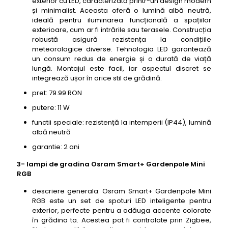
exterior cu LED, caracterizată printr-un design modern
și minimalist. Aceasta oferă o lumină albă neutră,
ideală pentru iluminarea funcțională a spațiilor
exterioare, cum ar fi intrările sau terasele. Construcția
robustă asigură rezistența la condițiile
meteorologice diverse. Tehnologia LED garantează
un consum redus de energie și o durată de viață
lungă. Montajul este facil, iar aspectul discret se
integrează ușor în orice stil de grădină.
pret: 79.99 RON
putere: 11 W
functii speciale: rezistență la intemperii (IP44), lumină
albă neutră
garantie: 2 ani
3- lampi de gradina Osram Smart+ Gardenpole Mini
RGB
descriere generala: Osram Smart+ Gardenpole Mini
RGB este un set de spoturi LED inteligente pentru
exterior, perfecte pentru a adăuga accente colorate
în grădina ta. Acestea pot fi controlate prin Zigbee,