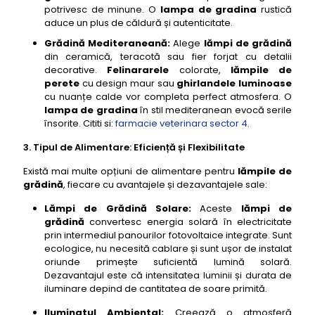
potrivesc de minune. O
lampa de gradina
rustică
aduce un plus de căldură și autenticitate.
Grădină Mediteraneană:
Alege
lămpi de grădină
din ceramică, teracotă sau fier forjat cu detalii
decorative.
Felinararele
colorate,
lămpile de
perete
cu design maur sau
ghirlandele luminoase
cu nuanțe calde vor completa perfect atmosfera. O
lampa de gradina
în stil mediteranean evocă serile
însorite. Cititi si:
farmacie veterinara sector 4
.
3. Tipul de Alimentare: Eficiență și Flexibilitate
Există mai multe opțiuni de alimentare pentru
lămpile de
grădină
, fiecare cu avantajele și dezavantajele sale:
Lămpi de Grădină Solare:
Aceste
lămpi de
grădină
convertesc energia solară în electricitate
prin intermediul panourilor fotovoltaice integrate. Sunt
ecologice, nu necesită cablare și sunt ușor de instalat
oriunde primește suficientă lumină solară.
Dezavantajul este că intensitatea luminii și durata de
iluminare depind de cantitatea de soare primită.
Iluminatul Ambiental:
Creează o atmosferă